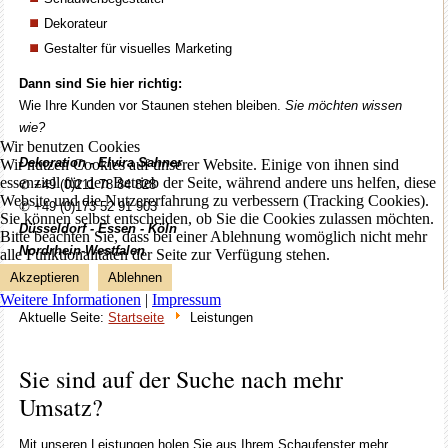
Dekorateur
Gestalter für visuelles Marketing
Dann sind Sie hier richtig:
Wie Ihre Kunden vor Staunen stehen bleiben.
Sie möchten wissen
wie?
Wir benutzen Cookies
Dekoration - Elvira Sahner
Wir nutzen Cookies auf unserer Website. Einige von ihnen sind
essenziell für den Betrieb der Seite, während andere uns helfen, diese
✆ +49 (0)211 78 84 828
Website und die Nutzererfahrung zu verbessern (Tracking Cookies).
✆ +49 (0)173 52 91 903
Sie können selbst entscheiden, ob Sie die Cookies zulassen möchten.
Düsseldorf - Essen - Köln
Bitte beachten Sie, dass bei einer Ablehnung womöglich nicht mehr
Nordrhein
-
Westfalen
alle Funktionalitäten der Seite zur Verfügung stehen.
Akzeptieren
Ablehnen
Weitere Informationen
|
Impressum
Aktuelle Seite:
Startseite
Leistungen
Sie sind auf der Suche nach mehr
Umsatz?
Mit unseren Leistungen holen Sie aus Ihrem Schaufenster mehr